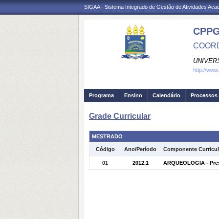
SIGAA - Sistema Integrado de Gestão de Atividades Ac
CPP
COORD
UNIVER
http://www
Programa
Ensino
Calendário
Processos 
Grade Curricular
MESTRADO
Código
Ano/Período
Componente Curricul
01
2012.1
ARQUEOLOGIA - Prese