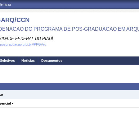
adêmicas
GARQ/CCN
ENACAO DO PROGRAMA DE POS-GRADUACAO EM ARQ
SIDADE FEDERAL DO PIAUÍ
.posgraduacao.ufpi.br//PPGArq
Seletivos
Notícias
Documentos
ar
ncial -