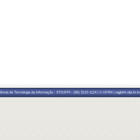
ência de Tecnologia da Informação - STI/UFPI - (86) 3215-1124 | © UFRN | sigjb04.ufpi.br.i