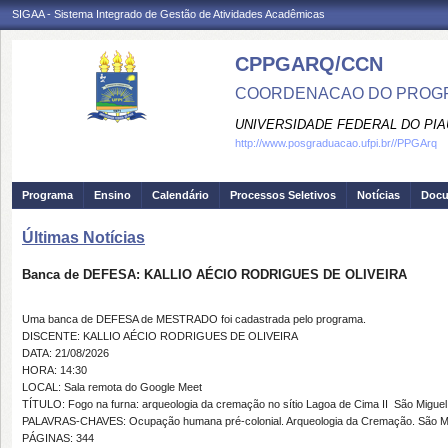
SIGAA - Sistema Integrado de Gestão de Atividades Acadêmicas
CPPGARQ/CCN
COORDENACAO DO PROGR
UNIVERSIDADE FEDERAL DO PIA
http://www.posgraduacao.ufpi.br//PPGArq
Programa
Ensino
Calendário
Processos Seletivos
Notícias
Doc
Últimas Notícias
Banca de DEFESA: KALLIO AÉCIO RODRIGUES DE OLIVEIRA
Uma banca de DEFESA de MESTRADO foi cadastrada pelo programa.
DISCENTE: KALLIO AÉCIO RODRIGUES DE OLIVEIRA
DATA: 21/08/2026
HORA: 14:30
LOCAL: Sala remota do Google Meet
TÍTULO: Fogo na furna: arqueologia da cremação no sítio Lagoa de Cima II  São Miguel 
PALAVRAS-CHAVES: Ocupação humana pré-colonial. Arqueologia da Cremação. São Migu
PÁGINAS: 344