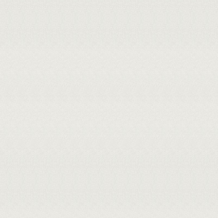
utilização do sítio pelas populações pré-coloniais promoveu alterações
superficial do interior da cavidade arenítica, sendo evidente a assina
cremação
in situ
. A cultura material, embora reduzida pela ação da
manufatura em fibras vegetais trançadas, o uso de materiais cerâm
fabricados com matérias-primas alóctones, indicando mobilidade territor
Através da leitura material e contextual é possível concluir que o sít
cremação que alcançaram temperaturas extremas, acima dos 800 °C, o qu
ossos e os reduziu a pequenos fragmentos calcinados e carbonizados.
diretamente nas análises bioarqueológicas, uma vez que diminuiu signi
Entretanto, mesmo diante dessas limitações, pôde-se extrair informa
funerários associados a práticas de cremação, quando investigados po
revelar informações valiosas sobre aspectos biológicos, tecnológico
contribuindo significativamente para a compreensão de práticas fune
antigos. Em relação ao contexto regional, concluiu-se que a cremação
prática isolada, mas um marcador cultural compartilhado com outros sít
de uma aparente exceção ritualística para um fenômeno regional.
MEMBROS DA BANCA:
Presidente - 423455 - SONIA MARIA CAMPELO MAGALHAES
Interno - 1656914 - LUIS CARLOS DUARTE CAVALCANTE
Externo à Instituição - 893.***.***-68 - GISELE DALTRINI FELICE - UNIVASF
Externo à Instituição - 366.***.***-15 - OLIVIA ALEXANDRE DE CARVALHO - UFS
Cadastrada em: 22/07/2026