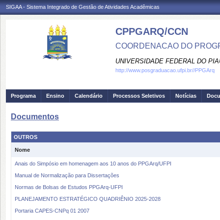
SIGAA - Sistema Integrado de Gestão de Atividades Acadêmicas
CPPGARQ/CCN
COORDENACAO DO PROGR
UNIVERSIDADE FEDERAL DO PIA
http://www.posgraduacao.ufpi.br//PPGArq
Programa
Ensino
Calendário
Processos Seletivos
Notícias
Doc
Documentos
OUTROS
Nome
Anais do Simpósio em homenagem aos 10 anos do PPGArq/UFPI
Manual de Normalização para Dissertações
Normas de Bolsas de Estudos PPGArq-UFPI
PLANEJAMENTO ESTRATÉGICO QUADRIÊNIO 2025-2028
Portaria CAPES-CNPq 01 2007