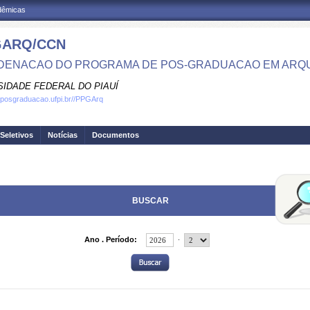
adêmicas
GARQ/CCN
ENACAO DO PROGRAMA DE POS-GRADUACAO EM ARQ
SIDADE FEDERAL DO PIAUÍ
.posgraduacao.ufpi.br//PPGArq
Seletivos
Notícias
Documentos
BUSCAR
.
Ano . Período: