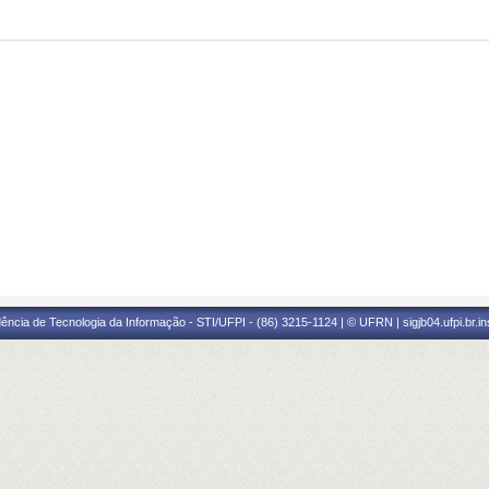
ência de Tecnologia da Informação - STI/UFPI - (86) 3215-1124 | © UFRN | sigjb04.ufpi.br.i