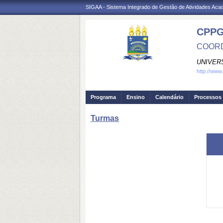
SIGAA - Sistema Integrado de Gestão de Atividades Ac
CPP
COORD
UNIVER
http://www
Programa
Ensino
Calendário
Processos 
Turmas