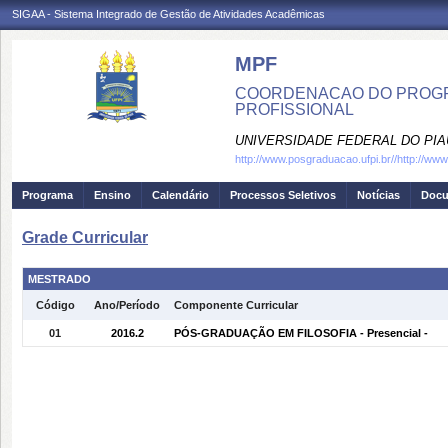
SIGAA - Sistema Integrado de Gestão de Atividades Acadêmicas
MPF
COORDENACAO DO PROGRA
PROFISSIONAL
UNIVERSIDADE FEDERAL DO PIA
http://www.posgraduacao.ufpi.br//http://ww
Programa
Ensino
Calendário
Processos Seletivos
Notícias
Doc
Grade Curricular
MESTRADO
Código
Ano/Período
Componente Curricular
01
2016.2
PÓS-GRADUAÇÃO EM FILOSOFIA - Presencial -