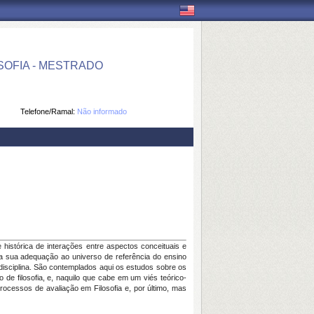
OFIA - MESTRADO
Telefone/Ramal:
Não informado
histórica de interações entre aspectos conceituais e
na sua adequação ao universo de referência do ensino
disciplina. São contemplados aqui os estudos sobre os
o de filosofia, e, naquilo que cabe em um viés teórico-
processos de avaliação em Filosofia e, por último, mas