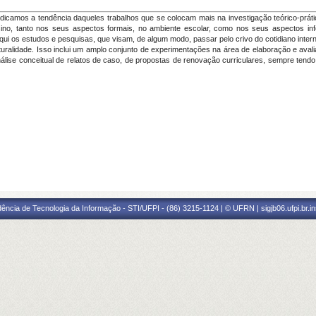
ndicamos a tendência daqueles trabalhos que se colocam mais na investigação teórico-prátic
nsino, tanto nos seus aspectos formais, no ambiente escolar, como nos seus aspectos in
i os estudos e pesquisas, que visam, de algum modo, passar pelo crivo do cotidiano intern
lturalidade. Isso inclui um amplo conjunto de experimentações na área de elaboração e aval
álise conceitual de relatos de caso, de propostas de renovação curriculares, sempre tendo em 
ência de Tecnologia da Informação - STI/UFPI - (86) 3215-1124 | © UFRN | sigjb06.ufpi.br.i