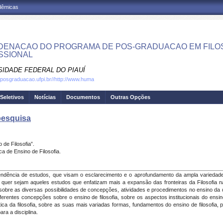
adêmicas
ENACAO DO PROGRAMA DE POS-GRADUACAO EM FILOS
SSIONAL
SIDADE FEDERAL DO PIAUÍ
.posgraduacao.ufpi.br//http://www.huma
Seletivos
Notícias
Documentos
Outras Opções
pesquisa
de Filosofia”.
ca de Ensino de Filosofia.
tendência de estudos, que visam o esclarecimento e o aprofundamento da ampla variedade 
a, quer sejam aqueles estudos que enfatizam mais a expansão das fronteiras da Filosofia 
obre as diversas possibilidades de concepções, atividades e procedimentos no ensino da 
iferentes concepções sobre o ensino de filosofia, sobre os aspectos institucionais do ensin
tica da filosofia, sobre as suas mais variadas formas, fundamentos do ensino de filosofia, 
ra a disciplina.