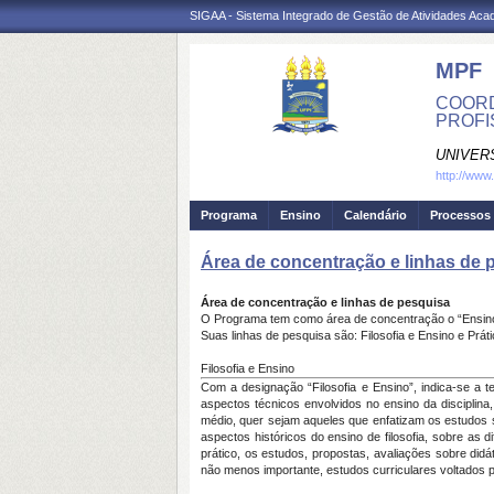
SIGAA - Sistema Integrado de Gestão de Atividades Ac
MPF
COORD
PROFI
UNIVER
http://www
Programa
Ensino
Calendário
Processos 
Área de concentração e linhas de 
Área de concentração e linhas de pesquisa
O Programa tem como área de concentração o “Ensino 
Suas linhas de pesquisa são: Filosofia e Ensino e Práti
Filosofia e Ensino
Com a designação “Filosofia e Ensino”, indica-se a 
aspectos técnicos envolvidos no ensino da disciplin
médio, quer sejam aqueles que enfatizam os estudos s
aspectos históricos do ensino de filosofia, sobre as d
prático, os estudos, propostas, avaliações sobre didá
não menos importante, estudos curriculares voltados pa