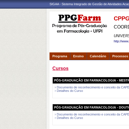
SIGAA - Sistema Integrado de Gestão de Atividades Ac
CPPG
COORD
UNIVER
http://www
Programa
Ensino
Calendário
Processos 
Cursos
PÓS-GRADUAÇÃO EM FARMACOLOGIA - MEST
› Documento de reconhecimento e conceito da CAP
› Detalhes do Curso
PÓS-GRADUAÇÃO EM FARMACOLOGIA - DOU
› Documento de reconhecimento e conceito da CAP
› Detalhes do Curso