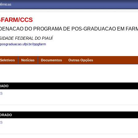
adêmicas
FARM/CCS
ENACAO DO PROGRAMA DE POS-GRADUACAO EM FAR
SIDADE FEDERAL DO PIAUÍ
.posgraduacao.ufpi.br//ppgfarm
Seletivos
Notícias
Documentos
Outras Opções
RADO
ES
TORADO
ES