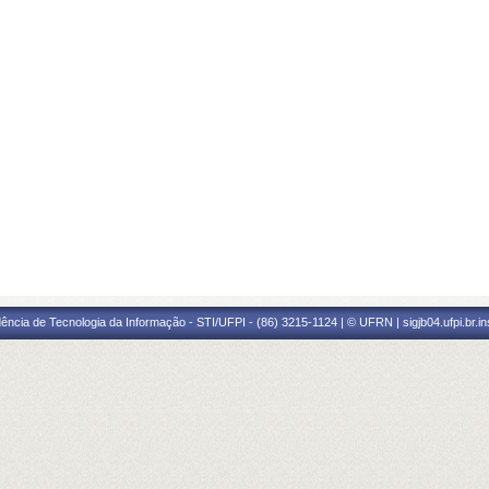
ência de Tecnologia da Informação - STI/UFPI - (86) 3215-1124 | © UFRN | sigjb04.ufpi.br.i