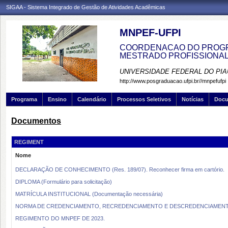
SIGAA - Sistema Integrado de Gestão de Atividades Acadêmicas
MNPEF-UFPI
COORDENACAO DO PROGRA
MESTRADO PROFISSIONA
UNIVERSIDADE FEDERAL DO PIA
http://www.posgraduacao.ufpi.br//mnpefufpi
Programa
Ensino
Calendário
Processos Seletivos
Notícias
Doc
Documentos
REGIMENT
Nome
DECLARAÇÃO DE CONHECIMENTO (Res. 189/07). Reconhecer firma em cartório.
DIPLOMA (Formulário para solicitação)
MATRÍCULA INSTITUCIONAL (Documentação necessária)
NORMA DE CREDENCIAMENTO, RECREDENCIAMENTO E DESCREDENCIAMEN
REGIMENTO DO MNPEF DE 2023.