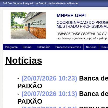
SIGAA - Sistema Integrado de Gestão de Atividades Acadêmicas
MNPEF-UFPI
COORDENACAO DO PROGRA
MESTRADO PROFISSIONA
UNIVERSIDADE FEDERAL DO PIA
http://www.posgraduacao.ufpi.br//mnpefufpi
Programa
Ensino
Calendário
Processos Seletivos
Notícias
Doc
Notícias
-
(20/07/2026 10:23)
Banca d
PAIXÃO
-
(20/07/2026 10:13)
Banca d
PAIXÃO