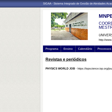
SIGAA - Sistema Integrado de Gestão de Atividades Ac
MNPE
COORD
MESTR
UNIVER
http://www
Programa
Ensino
Calendário
Processos 
Revistas e periódicos
PHYSICS WORLD JOB
-
https://iopscience.iop.org/j