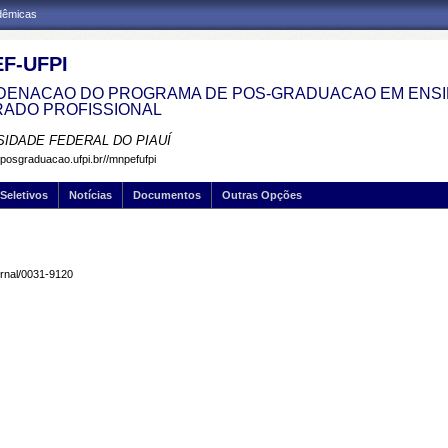
adêmicas
F-UFPI
ENACAO DO PROGRAMA DE POS-GRADUACAO EM ENSINO
ADO PROFISSIONAL
SIDADE FEDERAL DO PIAUÍ
.posgraduacao.ufpi.br//mnpefufpi
Seletivos
Notícias
Documentos
Outras Opções
ournal/0031-9120