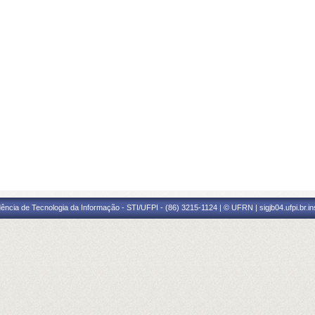
ência de Tecnologia da Informação - STI/UFPI - (86) 3215-1124 | © UFRN | sigjb04.ufpi.br.i