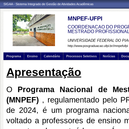
SIGAA - Sistema Integrado de Gestão de Atividades Acadêmicas
MNPEF-UFPI
COORDENACAO DO PROGRA
MESTRADO PROFISSIONA
UNIVERSIDADE FEDERAL DO PIA
http://www.posgraduacao.ufpi.br//mnpefufpi
Programa
Ensino
Calendário
Processos Seletivos
Notícias
Doc
Apresentação
O
Programa Nacional de Mest
(MNPEF)
, regulamentado pelo 
de 2024, é um programa nacional
voltado a professores de ensino 