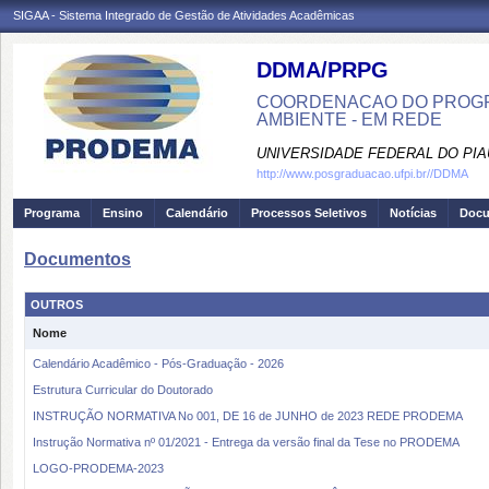
SIGAA - Sistema Integrado de Gestão de Atividades Acadêmicas
DDMA/PRPG
COORDENACAO DO PROGR
AMBIENTE - EM REDE
UNIVERSIDADE FEDERAL DO PIA
http://www.posgraduacao.ufpi.br//DDMA
Programa
Ensino
Calendário
Processos Seletivos
Notícias
Doc
Documentos
OUTROS
Nome
Calendário Acadêmico - Pós-Graduação - 2026
Estrutura Curricular do Doutorado
INSTRUÇÃO NORMATIVA No 001, DE 16 de JUNHO de 2023 REDE PRODEMA
Instrução Normativa nº 01/2021 - Entrega da versão final da Tese no PRODEMA
LOGO-PRODEMA-2023