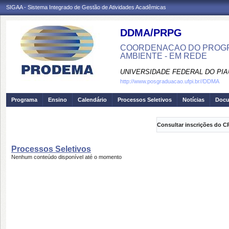
SIGAA - Sistema Integrado de Gestão de Atividades Acadêmicas
DDMA/PRPG
COORDENACAO DO PROGR
AMBIENTE - EM REDE
UNIVERSIDADE FEDERAL DO PIA
http://www.posgraduacao.ufpi.br//DDMA
Programa
Ensino
Calendário
Processos Seletivos
Notícias
Doc
Consultar inscrições do C
Processos Seletivos
Nenhum conteúdo disponível até o momento