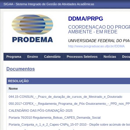
SIGAA - Sistema Integrado de Gestão de Atividades Acadêmicas
DDMA/PRPG
COORDENACAO DO PROGR
AMBIENTE - EM REDE
UNIVERSIDADE FEDERAL DO PIA
http://www.posgraduacao.ufpi.br//DDMA
Programa
Ensino
Calendário
Processos Seletivos
Notícias
Doc
Documentos
RESOLUÇÃO
Nome
044.15-CONSUN_-_Prazo_de_duração_de_cursos_de_Mestrado_e_Doutorado
050.2017-CEPEX_-_Regulamenta_Programa_de_Pós-Doutoramento_-_PPD_nos_P
CALENDÁRIO DAS PÓS-GRADIAÇÃO-2025
Portaria 76/2010 Regulamenta_Bolsas_CAPES_Demanda_Social
Portaria_Conjunta_n_1_e_2_Capes-CNPq_15-07-2010 - Dispõe sobre acúmulo de bo