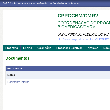
SIGAA - Sistema Integrado de Gestão de Atividades Acadêmicas
CPPGCBM/CMRV
COORDENACAO DO PROGR
BIOMEDICAS/CMRV
UNIVERSIDADE FEDERAL DO PIA
http://www.posgraduacao.ufpi.br//PPGCBM
Programa
Ensino
Calendário
Processos Seletivos
Notícias
Doc
Documentos
REGIMENTO
Nome
Regimento Interno