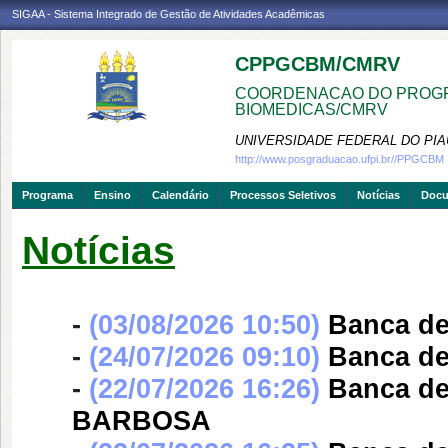
SIGAA - Sistema Integrado de Gestão de Atividades Acadêmicas
CPPGCBM/CMRV
COORDENACAO DO PROGR
BIOMEDICAS/CMRV
UNIVERSIDADE FEDERAL DO PIA
http://www.posgraduacao.ufpi.br//PPGCBM
Programa
Ensino
Calendário
Processos Seletivos
Notícias
Doc
Notícias
-
(03/08/2026 10:50)
Banca d
-
(24/07/2026 09:10)
Banca d
-
(22/07/2026 16:26)
Banca d
BARBOSA