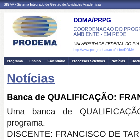
SIGAA - Sistema Integrado de Gestão de Atividades Acadêmicas
DDMA/PRPG
COORDENACAO DO PROGR
AMBIENTE - EM REDE
UNIVERSIDADE FEDERAL DO PIA
http://www.posgraduacao.ufpi.br//DDMA
Programa
Ensino
Calendário
Processos Seletivos
Notícias
Doc
Notícias
Banca de QUALIFICAÇÃO: FRA
Uma banca de QUALIFICAÇÃO
programa.
DISCENTE: FRANCISCO DE TAR