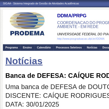
SIGAA - Sistema Integrado de Gestão de Atividades Acadêmicas
DDMA/PRPG
COORDENACAO DO PROGR
AMBIENTE - EM REDE
UNIVERSIDADE FEDERAL DO PIA
http://www.posgraduacao.ufpi.br//DDMA
Programa
Ensino
Calendário
Processos Seletivos
Notícias
Doc
Notícias
Banca de DEFESA: CAÍQUE R
Uma banca de DEFESA de DOUTOR
DISCENTE: CAÍQUE RODRIGUE
DATA: 30/01/2025