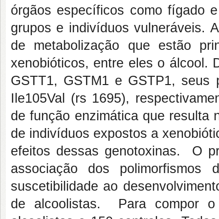
órgãos específicos como fígado 
grupos e indivíduos vulneráveis.
de metabolização que estão prin
xenobióticos, entre eles o álcool
GSTT1, GSTM1 e GSTP1, seus p
Ile105Val (rs 1695), respectivame
de função enzimática que resulta 
de indivíduos expostos a xenobiót
efeitos dessas genotoxinas. O pr
associação dos polimorfism
suscetibilidade ao desenvolvimen
de alcoolistas. Para compor o