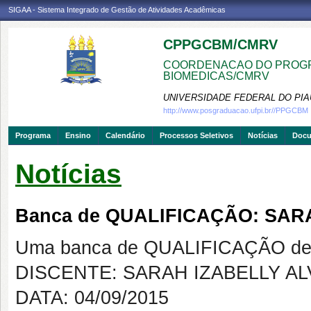
SIGAA - Sistema Integrado de Gestão de Atividades Acadêmicas
CPPGCBM/CMRV
COORDENACAO DO PROGR
BIOMEDICAS/CMRV
UNIVERSIDADE FEDERAL DO PIA
http://www.posgraduacao.ufpi.br//PPGCBM
Programa
Ensino
Calendário
Processos Seletivos
Notícias
Doc
Notícias
Banca de QUALIFICAÇÃO: SAR
Uma banca de QUALIFICAÇÃO de 
DISCENTE: SARAH IZABELLY A
DATA: 04/09/2015