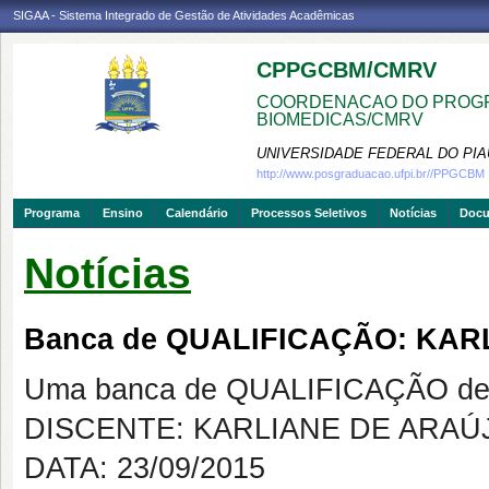
SIGAA - Sistema Integrado de Gestão de Atividades Acadêmicas
CPPGCBM/CMRV
COORDENACAO DO PROGR
BIOMEDICAS/CMRV
UNIVERSIDADE FEDERAL DO PIA
http://www.posgraduacao.ufpi.br//PPGCBM
Programa
Ensino
Calendário
Processos Seletivos
Notícias
Doc
Notícias
Banca de QUALIFICAÇÃO: KA
Uma banca de QUALIFICAÇÃO de 
DISCENTE: KARLIANE DE ARAÚ
DATA: 23/09/2015