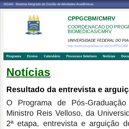
SIGAA - Sistema Integrado de Gestão de Atividades Acadêmicas
CPPGCBM/CMRV
COORDENACAO DO PROGR
BIOMEDICAS/CMRV
UNIVERSIDADE FEDERAL DO PIA
http://www.posgraduacao.ufpi.br//PPGCBM
Programa
Ensino
Calendário
Processos Seletivos
Notícias
Doc
Notícias
Resultado da entrevista e arguiç
O Programa de Pós-Graduação
Ministro Reis Velloso, da Universi
2ª etapa, entrevista e arguição d