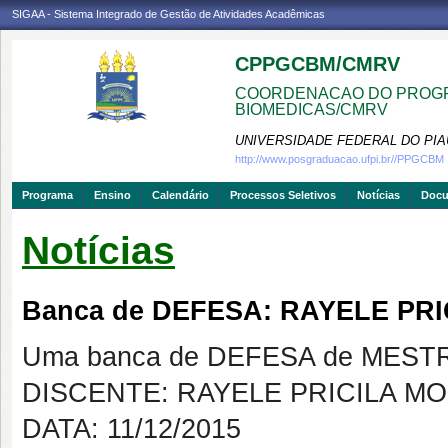
SIGAA - Sistema Integrado de Gestão de Atividades Acadêmicas
CPPGCBM/CMRV
COORDENACAO DO PROGR
BIOMEDICAS/CMRV
UNIVERSIDADE FEDERAL DO PIA
http://www.posgraduacao.ufpi.br//PPGCBM
Programa
Ensino
Calendário
Processos Seletivos
Notícias
Doc
Notícias
Banca de DEFESA: RAYELE PR
Uma banca de DEFESA de MESTRAD
DISCENTE: RAYELE PRICILA M
DATA: 11/12/2015