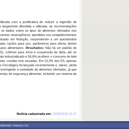
ilizada com a justificativa de reduzir a ingestão de
largamente difundida e utilizada, as recomendações
s os dados sobre os tipos de alimentos ofertados nos
acientes neutropênicos atendidos nos estabelecimentos
aduado em Nutrição, responderam a um questionário
zada; razões para uso, parâmetros para oferta; dentre
rupos alimentares.
Resultados:
Não há um padrão de
, critérios para início e suspensão da dieta, até os
ijo industrializado e 56,6% proíbem o consumo de leite
frutas cozidas e/ou assadas. Em 13,3% dos ES, apenas
ão Oncológica foi lançada recentemente e, talvez, ainda
estringindo a variedade de alimentos ofertados, já que
ntas de segurança alimentar, incluindo um sistema de
Notícia cadastrada em:
22/06/2016 10:37
nstancia1
07/08/2026 17:52