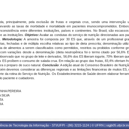
da, principalmente, pela exclusão de frutas e vegetais crus, sendo uma intervenção ut
evando as taxas de morbidade e mortalidade em pacientes imunocomprometidos. Embora 
consistência entre diferentes instituições, países e continentes. No Brasil, são escasso
e as instituições.
Objetivo:
Avaliar as condutas do serviço de nutrição direcionadas aos p
l.
Metodologia:
A amostra foi composta por 30 ES que, através de um profissional gr
s, fechadas e de múltipla escolha relativas ao tipo de dieta prescrita; denominação utili
ta de alimentos a serem classificados como permitidos, restritos ou proibidos conforme g
 com variações desde a denominação (dieta neutropênica foi o termo citado por 56,6% ES)
 observado que no grupo de leite e derivados, 56,6% dos ES liberam iogurte, 70% liberam que
s ES proíbem o consumo de salada crua. Em relação ao grupo das frutas, 83,4% ofertam 
ra o preparo de suco natural.
Conclusão
: A edição atual do Consenso Brasileiro de Nutriç
bém devemos considerar as diferenças regionais e as limitações financeiras de muitos ES, r
te da rotina do Serviço de Nutrição. Os Estabelecimentos de Saúde devem elaborar ferrame
do paciente e cuidadores.
CUNHA PEREIRA
 SILVA
TA
RA
ência de Tecnologia da Informação - STI/UFPI - (86) 3215-1124 | © UFRN | sigjb05.ufpi.br.i