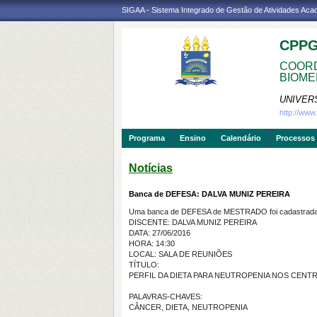
SIGAA - Sistema Integrado de Gestão de Atividades Ac
CPP
COORD
BIOME
UNIVER
http://ww
Programa
Ensino
Calendário
Processos 
Notícias
Banca de DEFESA: DALVA MUNIZ PEREIRA
Uma banca de DEFESA de MESTRADO foi cadastrada 
DISCENTE: DALVA MUNIZ PEREIRA
DATA: 27/06/2016
HORA: 14:30
LOCAL: SALA DE REUNIÕES
TÍTULO:
PERFIL DA DIETA PARA NEUTROPENIA NOS CEN
PALAVRAS-CHAVES:
CÂNCER, DIETA, NEUTROPENIA