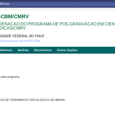
adêmicas
GCBM/CMRV
ENACAO DO PROGRAMA DE POS-GRADUACAO EM CIEN
DICAS/CMRV
SIDADE FEDERAL DO PIAUÍ
w.posgraduacao.ufpi.br//PPGCBM
Seletivos
Notícias
Documentos
Outras Opções
pelo programa.
TROS DE TRATAMENTO ONCOLÓGICO NO BRASIL.