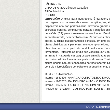
PÁGINAS: 85
GRANDE ÁREA: Ciências da Saúde
ÁREA: Medicina
RESUMO:
Introdução:
A dieta para neutropenia é caracteriza
microrganismos capazes de causar complicações, el
disponíveis não são padronizadas, havendo grande in
diferentes centros, contribuindo para as variações entr
de saúde (ES) para tratamento oncológico no Brasi
semiestruturado, desenvolvido com 29 questões aberta
outros. O último questionamento consistia em uma lis
oferta dietética para pacientes imunocomprometidos,
alimentos que fazem parte da conduta nutricional. Foi
fermentado. Referente ao grupo dos vegetais, 80% do
as frutas
in natura
de casca grossa eram utilizadas pa
não tenha sido implantada nas práticas de rotina. Tam
alguns podem não ser concedidos por não fazerem par
controle microbiológico periódico e o aconselhamento 
MEMBROS DA BANCA:
Interno - 1640496 - ANNA CAROLINA TOLEDO DA 
Interno - 1900252 - BALDOMERO ANTONIO KATO DA
Interno - 1553556 - FABIO JOSE NASCIMENTO MOT
Presidente - 1772764 - GUSTAVO PORTELA FERREI
SIGAA | Superintend