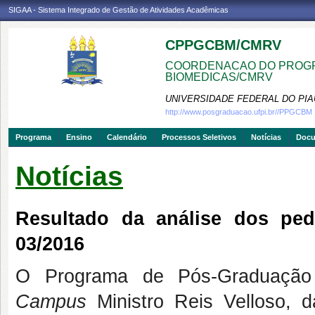
SIGAA - Sistema Integrado de Gestão de Atividades Acadêmicas
CPPGCBM/CMRV
COORDENACAO DO PROGR
BIOMEDICAS/CMRV
UNIVERSIDADE FEDERAL DO PIA
http://www.posgraduacao.ufpi.br//PPGCBM
Programa
Ensino
Calendário
Processos Seletivos
Notícias
Doc
Notícias
Resultado da análise dos ped
03/2016
O Programa de Pós-Graduação
Campus
Ministro Reis Velloso, d