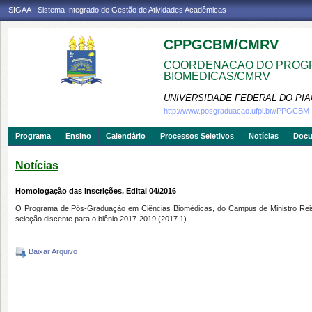
SIGAA - Sistema Integrado de Gestão de Atividades Acadêmicas
CPPGCBM/CMRV
COORDENACAO DO PROGR
BIOMEDICAS/CMRV
UNIVERSIDADE FEDERAL DO PIA
http://www.posgraduacao.ufpi.br//PPGCBM
Programa
Ensino
Calendário
Processos Seletivos
Notícias
Doc
Notícias
Homologação das inscrições, Edital 04/2016
O Programa de Pós-Graduação em Ciências Biomédicas, do Campus de Ministro Reis V
seleção discente para o biênio 2017-2019 (2017.1).
Baixar Arquivo