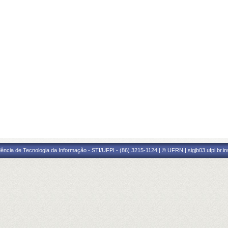
ência de Tecnologia da Informação - STI/UFPI - (86) 3215-1124 | © UFRN | sigjb03.ufpi.br.i