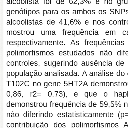
alcoolista foi de 62,3% e no gru
genótipos para os ambos os SNPs
alcoolistas de 41,6% e nos cont
mostrou uma frequência em c
respectivamente. As frequência
polimorfismos estudados não difer
controles, sugerindo ausência de
população analisada. A análise do
T102C no gene 5HT2A demonstrou q
0,86, r2= 0,73), e que o hapl
demonstrou frequência de 59,5% no
não diferindo estatisticamente (
contribuição dos polimorfism