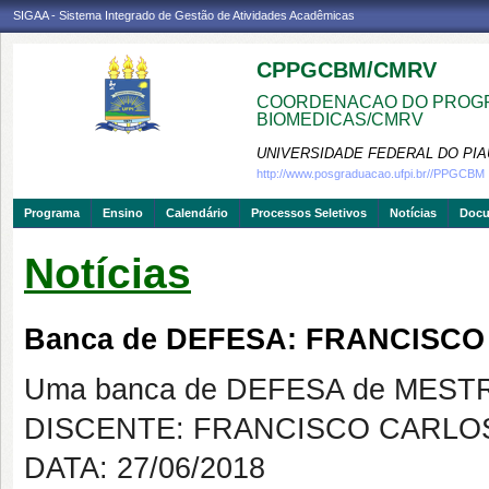
SIGAA - Sistema Integrado de Gestão de Atividades Acadêmicas
CPPGCBM/CMRV
COORDENACAO DO PROGR
BIOMEDICAS/CMRV
UNIVERSIDADE FEDERAL DO PIA
http://www.posgraduacao.ufpi.br//PPGCBM
Programa
Ensino
Calendário
Processos Seletivos
Notícias
Doc
Notícias
Banca de DEFESA: FRANCISCO
Uma banca de DEFESA de MESTRAD
DISCENTE: FRANCISCO CARLOS
DATA: 27/06/2018