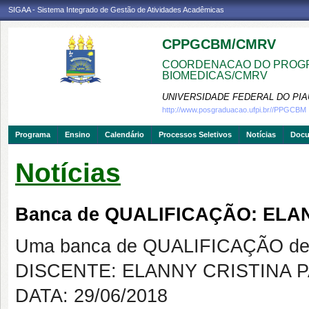
SIGAA - Sistema Integrado de Gestão de Atividades Acadêmicas
CPPGCBM/CMRV
COORDENACAO DO PROGR
BIOMEDICAS/CMRV
UNIVERSIDADE FEDERAL DO PIA
http://www.posgraduacao.ufpi.br//PPGCBM
Programa
Ensino
Calendário
Processos Seletivos
Notícias
Doc
Notícias
Banca de QUALIFICAÇÃO: EL
Uma banca de QUALIFICAÇÃO de 
DISCENTE: ELANNY CRISTINA 
DATA: 29/06/2018