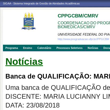
SIGAA - Sistema Integrado de Gestão de Atividades Acadêmicas
CPPGCBM/CMRV
COORDENACAO DO PROGR
BIOMEDICAS/CMRV
UNIVERSIDADE FEDERAL DO PIA
http://www.posgraduacao.ufpi.br//PPGCBM
Programa
Ensino
Calendário
Processos Seletivos
Notícias
Doc
Notícias
Banca de QUALIFICAÇÃO: MA
Uma banca de QUALIFICAÇÃO de 
DISCENTE: MARIA LUCIANNY L
DATA: 23/08/2018