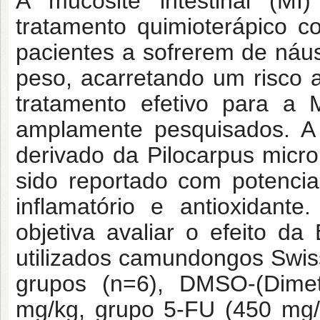
A mucosite intestinal (M
tratamento quimioterápico c
pacientes a sofrerem de náus
peso, acarretando um risco 
tratamento efetivo para a 
amplamente pesquisados. A E
derivado da Pilocarpus micr
sido reportado com potencial 
inflamatório e antioxidant
objetiva avaliar o efeito d
utilizados camundongos Swiss
grupos (n=6), DMSO-(Dimeti
mg/kg, grupo 5-FU (450 mg/k