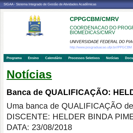
SIGAA - Sistema Integrado de Gestão de Atividades Acadêmicas
CPPGCBM/CMRV
COORDENACAO DO PROGR
BIOMEDICAS/CMRV
UNIVERSIDADE FEDERAL DO PIA
http://www.posgraduacao.ufpi.br//PPGCBM
Programa
Ensino
Calendário
Processos Seletivos
Notícias
Doc
Notícias
Banca de QUALIFICAÇÃO: HEL
Uma banca de QUALIFICAÇÃO de 
DISCENTE: HELDER BINDA PIM
DATA: 23/08/2018