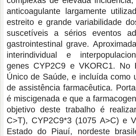
complexas de elevada incidência,
anticoagulante largamente utiliza
estreito e grande variabilidade d
suscetíveis a sérios eventos a
gastrointestinal grave. Aproxima
interindividual e interpopula
genes
CYP2C9
e
VKORC1.
No B
Único de Saúde, e incluída como
de assistência farmacêutica. Port
é miscigenada e que a farmacogené
objetivo deste trabalho é reali
C>T),
CYP2C9*3
(1075 A>C) e
Estado do Piauí, nordeste bras