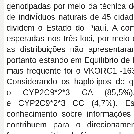
genotipadas por meio da técnica
de indivíduos naturais de 45 cida
dividem o Estado do Piauí. A co
esperadas nos três loci, por meio
as distribuições não apresentara
portanto estando em Equilíbrio de
mais frequente foi o
VKORC1
-16
Considerando os haplótipos do 
o
CYP2C9*2*3
CA (85,5%)
e
CYP2C9*2*3
CC (4,7%). Es
conhecimento sobre informaçõe
contribuem para o direcioname