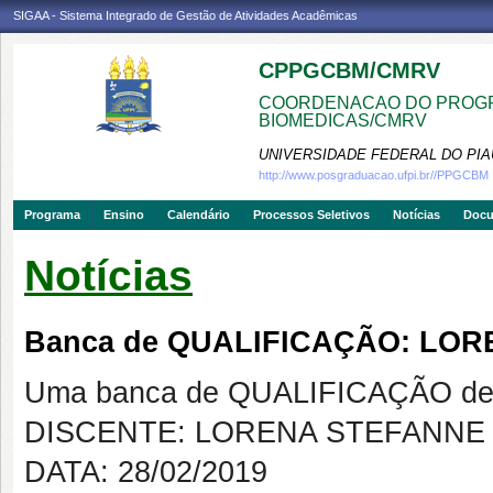
SIGAA - Sistema Integrado de Gestão de Atividades Acadêmicas
CPPGCBM/CMRV
COORDENACAO DO PROGR
BIOMEDICAS/CMRV
UNIVERSIDADE FEDERAL DO PIA
http://www.posgraduacao.ufpi.br//PPGCBM
Programa
Ensino
Calendário
Processos Seletivos
Notícias
Doc
Notícias
Banca de QUALIFICAÇÃO: LOR
Uma banca de QUALIFICAÇÃO de 
DISCENTE: LORENA STEFANNE 
DATA: 28/02/2019