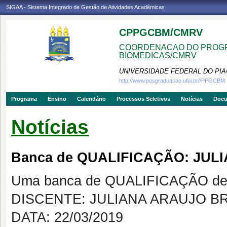
SIGAA - Sistema Integrado de Gestão de Atividades Acadêmicas
CPPGCBM/CMRV
COORDENACAO DO PROGR
BIOMEDICAS/CMRV
UNIVERSIDADE FEDERAL DO PIA
http://www.posgraduacao.ufpi.br//PPGCBM
Programa
Ensino
Calendário
Processos Seletivos
Notícias
Doc
Notícias
Banca de QUALIFICAÇÃO: JU
Uma banca de QUALIFICAÇÃO de 
DISCENTE: JULIANA ARAUJO 
DATA: 22/03/2019