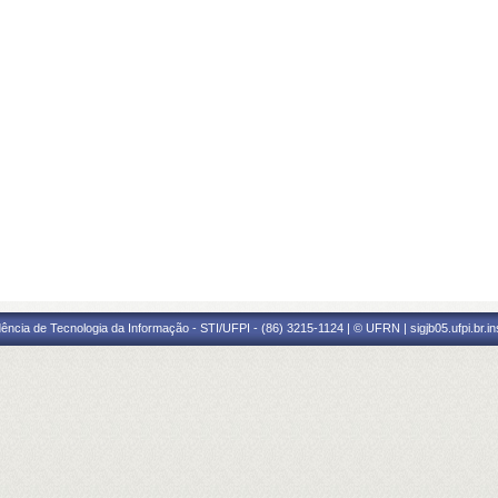
ência de Tecnologia da Informação - STI/UFPI - (86) 3215-1124 | © UFRN | sigjb05.ufpi.br.i