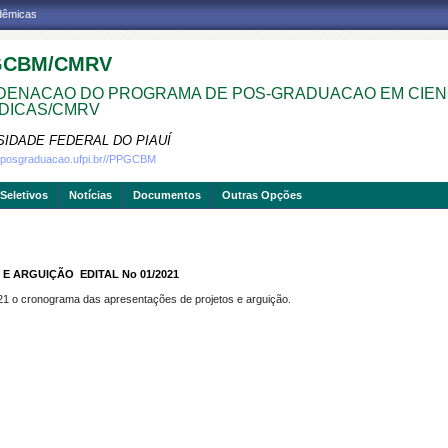
adêmicas
GCBM/CMRV
ENACAO DO PROGRAMA DE POS-GRADUACAO EM CIEN
DICAS/CMRV
SIDADE FEDERAL DO PIAUÍ
w.posgraduacao.ufpi.br//PPGCBM
Seletivos
Notícias
Documentos
Outras Opções
ARGUIÇÃO  EDITAL No 01/2021
1 o cronograma das apresentações de projetos e arguição.