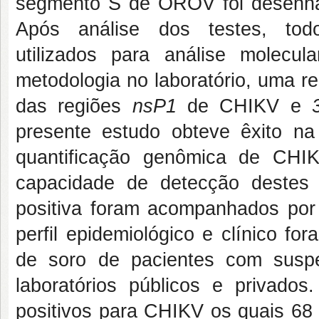
segmento S de OROV foi desenhad
Após análise dos testes, tod
utilizados
para análise molecul
metodologia no laboratório, uma r
das regiões
nsP1
de CHIKV e
presente estudo obteve êxito n
quantificação genômica de CHI
capacidade de detecção destes 
positiva foram acompanhados por 
perfil epidemiológico e clínico f
de soro de pacientes com suspe
laboratórios públicos e privados
positivos para CHIKV os quais 68 