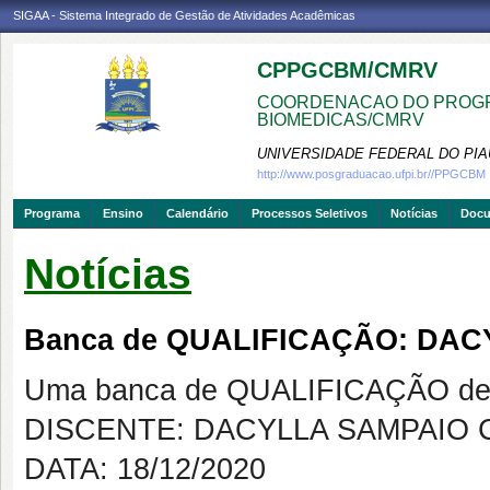
SIGAA - Sistema Integrado de Gestão de Atividades Acadêmicas
CPPGCBM/CMRV
COORDENACAO DO PROGR
BIOMEDICAS/CMRV
UNIVERSIDADE FEDERAL DO PIA
http://www.posgraduacao.ufpi.br//PPGCBM
Programa
Ensino
Calendário
Processos Seletivos
Notícias
Doc
Notícias
Banca de QUALIFICAÇÃO: DA
Uma banca de QUALIFICAÇÃO de 
DISCENTE: DACYLLA SAMPAIO 
DATA: 18/12/2020