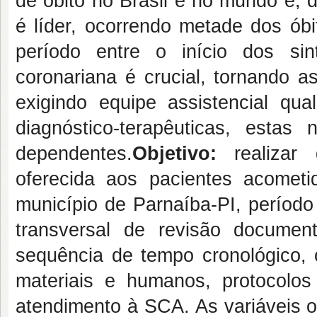
de óbito no Brasil e no mundo e,
é líder, ocorrendo metade dos óbi
período entre o início dos si
coronariana é crucial, tornando 
exigindo equipe assistencial qu
diagnóstico-terapêuticas, est
dependentes.
O
bjetivo:
realizar d
oferecida aos pacientes acome
município de Parnaíba-PI, período
transversal de revisão document
sequência de tempo cronológico, c
materiais e humanos, protocolos
atendimento à SCA. As variáveis o