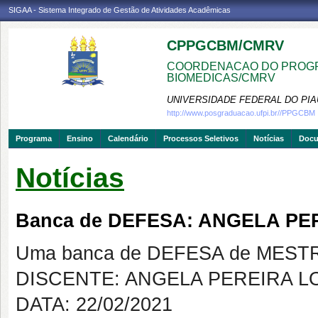
SIGAA - Sistema Integrado de Gestão de Atividades Acadêmicas
CPPGCBM/CMRV
COORDENACAO DO PROGR
BIOMEDICAS/CMRV
UNIVERSIDADE FEDERAL DO PIA
http://www.posgraduacao.ufpi.br//PPGCBM
Programa
Ensino
Calendário
Processos Seletivos
Notícias
Doc
Notícias
Banca de DEFESA: ANGELA PE
Uma banca de DEFESA de MESTRAD
DISCENTE: ANGELA PEREIRA L
DATA: 22/02/2021