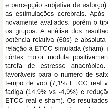
e percepção subjetiva de esforço)
as estimulações cerebrais. Após
novamente avaliados, porém o tipo
os grupos. A análise dos resulta
potência relativa (60s) e absolu
relação à ETCC simulada (sham), i
córtex motor modula positivamen
tarefa de estresse anaeróbic
favoráveis para o número de sa
tempo de voo (7,1% ETCC real v
fadiga (14,9% vs -4,9%) e reduçã
ETCC real e sham). Os resultado