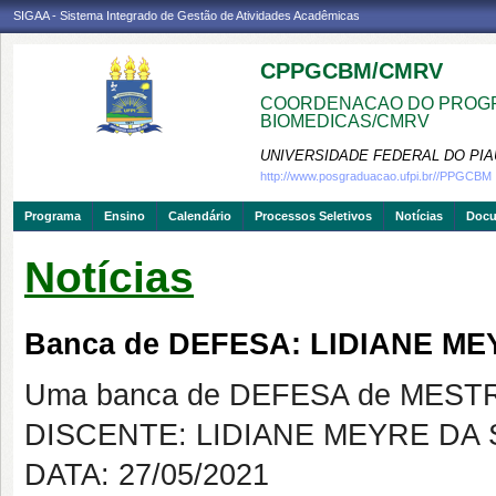
SIGAA - Sistema Integrado de Gestão de Atividades Acadêmicas
CPPGCBM/CMRV
COORDENACAO DO PROGR
BIOMEDICAS/CMRV
UNIVERSIDADE FEDERAL DO PIA
http://www.posgraduacao.ufpi.br//PPGCBM
Programa
Ensino
Calendário
Processos Seletivos
Notícias
Doc
Notícias
Banca de DEFESA: LIDIANE ME
Uma banca de DEFESA de MESTRAD
DISCENTE: LIDIANE MEYRE DA 
DATA: 27/05/2021