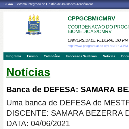
SIGAA - Sistema Integrado de Gestão de Atividades Acadêmicas
CPPGCBM/CMRV
COORDENACAO DO PROGR
BIOMEDICAS/CMRV
UNIVERSIDADE FEDERAL DO PIA
http://www.posgraduacao.ufpi.br//PPGCBM
Programa
Ensino
Calendário
Processos Seletivos
Notícias
Doc
Notícias
Banca de DEFESA: SAMARA 
Uma banca de DEFESA de MESTRAD
DISCENTE: SAMARA BEZERRA
DATA: 04/06/2021