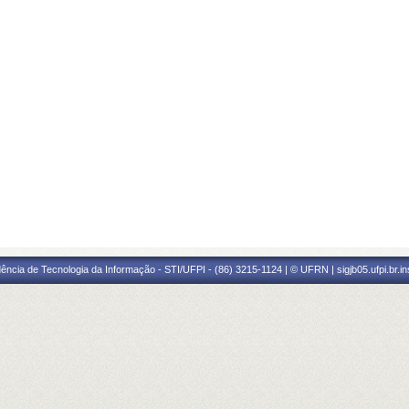
ência de Tecnologia da Informação - STI/UFPI - (86) 3215-1124 | © UFRN | sigjb05.ufpi.br.i