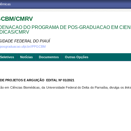
adêmicas
GCBM/CMRV
ENACAO DO PROGRAMA DE POS-GRADUACAO EM CIEN
DICAS/CMRV
SIDADE FEDERAL DO PIAUÍ
w.posgraduacao.ufpi.br//PPGCBM
Seletivos
Notícias
Documentos
Outras Opções
 PROJETOS E ARGUIÇÃO  EDITAL Nº 01/2021
 em Ciências Biomédicas, da Universidade Federal do Delta do Parnaíba, divulga os
link