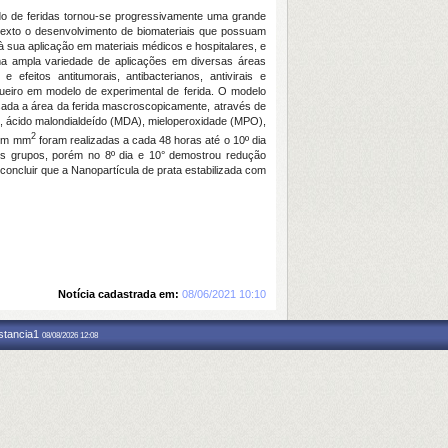
ado de feridas tornou-se progressivamente uma grande
texto o desenvolvimento de biomateriais que possuam
à sua aplicação em materiais médicos e hospitalares, e
ma ampla variedade de aplicações em diversas áreas
efeitos antitumorais, antibacterianos, antivirais e
jueiro em modelo de experimental de ferida. O modelo
sada a área da ferida mascroscopicamente,
através de
), ácido malondialdeído (MDA), mieloperoxidade (MPO),
2
a em mm
foram realizadas a cada 48 horas até o 10º dia
os grupos, porém no 8º dia e 10° demostrou redução
 concluir que a Nanopartícula de prata estabilizada com
Notícia cadastrada em:
08/06/2021 10:10
nstancia1
08/08/2026 12:08