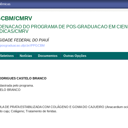
adêmicas
GCBM/CMRV
ENACAO DO PROGRAMA DE POS-GRADUACAO EM CIEN
DICAS/CMRV
SIDADE FEDERAL DO PIAUÍ
w.posgraduacao.ufpi.br//PPGCBM
Seletivos
Notícias
Documentos
Outras Opções
RODRIGUES CASTELO BRANCO
strada pelo programa.
TELO BRANCO
A DE PRATA ESTABILIZADA COM COLÁGENO E GOMA DO CAJUEIRO (Anacardium ocid
caju; Colágeno; Tratamento de feridas.