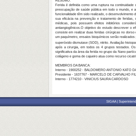
RESUMO:
Ferida é definida como uma ruptura na continuidade 
preocupação de saúde pública em todo o mundo, e a 
funcionalidade têm sido realizado, o desenvolvimento 
sua eficácia na prevenção e tratamento de feridas, 
médicas, pois possuem efeitos inibitórios consider
antiangiogênicos.
O objetivo do estudo
descrever o ef
consiste em realizar duas feridas cirúrgicas no dorso
um paquímetro
, ensaios bioquímicos serão realizados
superóxido dismutase (SOD), nitrito. Avaliação histo
após a cirurgia, em todos os 4 grupos testados. O
significativa da área da ferida no grupo da Nano partí
colágeno e goma de cajueiro atua como recurso cicatri
MEMBROS DA BANCA:
Interno - 1900252 - BALDOMERO ANTONIO KATO DA
Presidente - 1637767 - MARCELO DE CARVALHO F
Interno - 1774210 - VINICIUS SAURA CARDOSO
SIGAA | Superintend