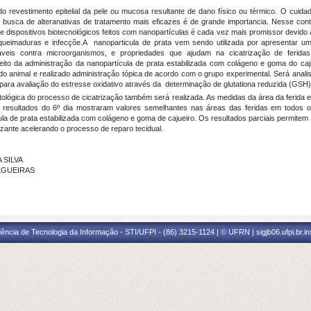
do revestimento epitelial da pele ou mucosa resultante de dano físico ou térmico. O cuid
busca de alteranativas de tratamento mais eficazes é de grande importancia. Nesse con
de dispositivos biotecnológicos feitos com nanopartículas é cada vez mais promissor devido 
queimaduras e infecçõe.
A nanoparticula de prata vem sendo utilizada por apresentar u
áveis contra microorganismos, e propriedades que ajudam na cicatrização de feridas e 
eito da administração da nanopartícula de prata estabilizada com colágeno e goma do ca
 do animal e realizado administração tópica de acordo com o grupo experimental.
Será anali
 para avaliação do estresse oxidativo através da determinação de glutationa reduzida (GSH
patológica do processo de cicatrização também será realizada. As medidas da área da ferid
s resultados do 6º dia mostraram valores semelhantes nas áreas das feridas em todos 
cula de prata estabilizada com colágeno e goma de cajueiro. Os resultados parciais permitem
zante acelerando o processo de reparo tecidual.
 SILVA
ILGUEIRAS
ência de Tecnologia da Informação - STI/UFPI - (86) 3215-1124 | © UFRN | sigjb06.ufpi.br.i