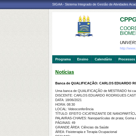
SIGAA - Sistema Integrado de Gestão de Atividades Ac
CPP
COORD
BIOME
UNIVER
http://ww
Programa
Ensino
Calendário
Processos 
Notícias
Banca de QUALIFICAÇÃO: CARLOS EDUARDO 
Uma banca de QUALIFICAÇÃO de MESTRADO foi cada
DISCENTE: CARLOS EDUARDO RODRIGUES CAS
DATA: 18/06/2021
HORA: 08:30
LOCAL: Videoconferência
TÍTULO: EFEITO CICATRIZANTE DE NANOPARTÍCUL
PALAVRAS-CHAVES: Nanopartículas de prata; Goma do 
PÁGINAS: 49
GRANDE ÁREA: Ciências da Saúde
ÁREA: Fisioterapia e Terapia Ocupacional