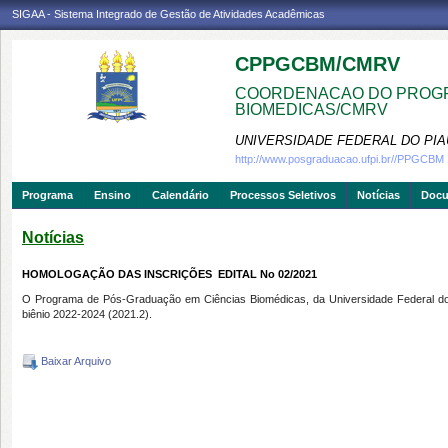
SIGAA - Sistema Integrado de Gestão de Atividades Acadêmicas
CPPGCBM/CMRV
COORDENACAO DO PROGR
BIOMEDICAS/CMRV
UNIVERSIDADE FEDERAL DO PIA
http://www.posgraduacao.ufpi.br//PPGCBM
Programa
Ensino
Calendário
Processos Seletivos
Notícias
Doc
Notícias
HOMOLOGAÇÃO DAS INSCRIÇÕES  EDITAL No 02/2021
O Programa de Pós-Graduação em Ciências Biomédicas, da Universidade Federal do D
biênio 2022-2024 (2021.2)
.
Baixar Arquivo