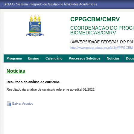
SIGAA - Sistema Integrado de Gestão de Atividades Acadêmicas
CPPGCBM/CMRV
COORDENACAO DO PROGR
BIOMEDICAS/CMRV
UNIVERSIDADE FEDERAL DO PIA
http://www.posgraduacao.ufpi.br//PPGCBM
Programa
Ensino
Calendário
Processos Seletivos
Notícias
Doc
Notícias
Resultado da análise de curriculo.
Resultado da análise de currículo referente ao edital 01/2022.
Baixar Arquivo