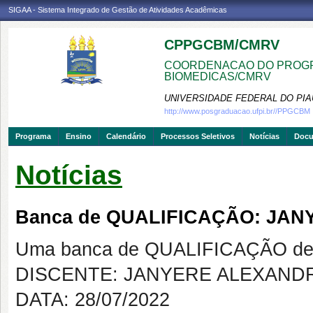
SIGAA - Sistema Integrado de Gestão de Atividades Acadêmicas
CPPGCBM/CMRV
COORDENACAO DO PROGR
BIOMEDICAS/CMRV
UNIVERSIDADE FEDERAL DO PIA
http://www.posgraduacao.ufpi.br//PPGCBM
Programa
Ensino
Calendário
Processos Seletivos
Notícias
Doc
Notícias
Banca de QUALIFICAÇÃO: JA
Uma banca de QUALIFICAÇÃO de 
DISCENTE: JANYERE ALEXAND
DATA: 28/07/2022