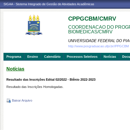
SIGAA - Sistema Integrado de Gestão de Atividades Acadêmicas
CPPGCBM/CMRV
COORDENACAO DO PROGR
BIOMEDICAS/CMRV
UNIVERSIDADE FEDERAL DO PIA
http://www.posgraduacao.ufpi.br//PPGCBM
Programa
Ensino
Calendário
Processos Seletivos
Notícias
Doc
Notícias
Resultado das Inscrições Edital 02/2022 - Biênio 2022-2023
Resultado das Inscrições Homologadas.
Baixar Arquivo