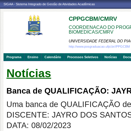
SIGAA - Sistema Integrado de Gestão de Atividades Acadêmicas
CPPGCBM/CMRV
COORDENACAO DO PROGR
BIOMEDICAS/CMRV
UNIVERSIDADE FEDERAL DO PIA
http://www.posgraduacao.ufpi.br//PPGCBM
Programa
Ensino
Calendário
Processos Seletivos
Notícias
Doc
Notícias
Banca de QUALIFICAÇÃO: JA
Uma banca de QUALIFICAÇÃO de 
DISCENTE: JAYRO DOS SANTO
DATA: 08/02/2023