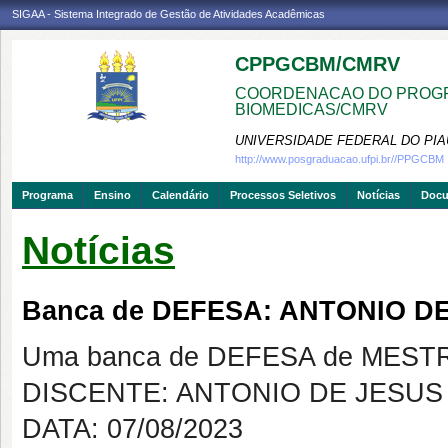
SIGAA - Sistema Integrado de Gestão de Atividades Acadêmicas
CPPGCBM/CMRV
COORDENACAO DO PROGR
BIOMEDICAS/CMRV
UNIVERSIDADE FEDERAL DO PIA
http://www.posgraduacao.ufpi.br//PPGCBM
Programa
Ensino
Calendário
Processos Seletivos
Notícias
Doc
Notícias
Banca de DEFESA: ANTONIO D
Uma banca de DEFESA de MESTRAD
DISCENTE: ANTONIO DE JESUS
DATA: 07/08/2023