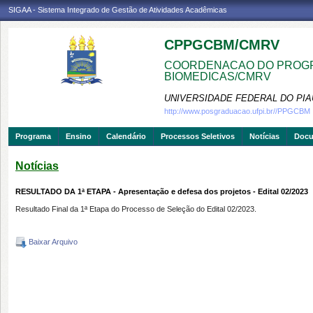
SIGAA - Sistema Integrado de Gestão de Atividades Acadêmicas
CPPGCBM/CMRV
COORDENACAO DO PROGR
BIOMEDICAS/CMRV
UNIVERSIDADE FEDERAL DO PIA
http://www.posgraduacao.ufpi.br//PPGCBM
Programa
Ensino
Calendário
Processos Seletivos
Notícias
Doc
Notícias
RESULTADO DA 1ª ETAPA - Apresentação e defesa dos projetos - Edital 02/2023
Resultado Final da 1ª
Etapa
do Processo de Seleção do Edital 02/2023.
Baixar Arquivo