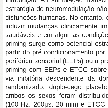
Introdução: A Estimulação Transc
estratégia de neuromodulação não 
disfunções humanas. No entanto, q
induzir mudanças clinicamente i
saudáveis e em algumas condições
priming surge como potencial estr
partir do pré-condicionamento por
periférica sensorial (EEPs) ou a pr
priming com EEPs e ETCC sobre 
via inibitória descendente da do
randomizado, duplo-cego placebo
ambos os sexos foram distribuíd
(100 Hz, 200μs, 20 min) e ETCC a