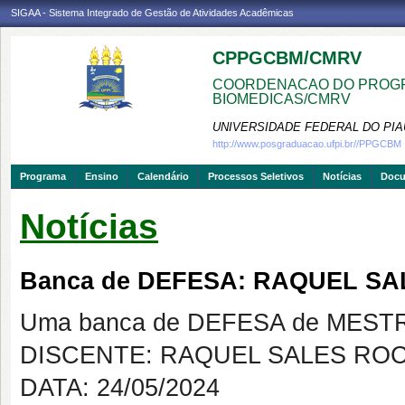
SIGAA - Sistema Integrado de Gestão de Atividades Acadêmicas
CPPGCBM/CMRV
COORDENACAO DO PROGR
BIOMEDICAS/CMRV
UNIVERSIDADE FEDERAL DO PIA
http://www.posgraduacao.ufpi.br//PPGCBM
Programa
Ensino
Calendário
Processos Seletivos
Notícias
Doc
Notícias
Banca de DEFESA: RAQUEL S
Uma banca de DEFESA de MESTRAD
DISCENTE: RAQUEL SALES RO
DATA: 24/05/2024