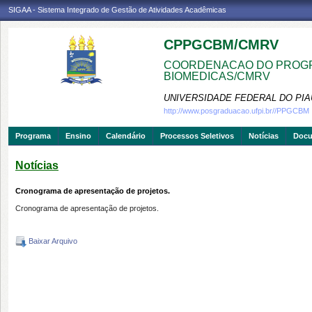
SIGAA - Sistema Integrado de Gestão de Atividades Acadêmicas
CPPGCBM/CMRV
COORDENACAO DO PROGR
BIOMEDICAS/CMRV
UNIVERSIDADE FEDERAL DO PIA
http://www.posgraduacao.ufpi.br//PPGCBM
Programa
Ensino
Calendário
Processos Seletivos
Notícias
Doc
Notícias
Cronograma de apresentação de projetos.
Cronograma de apresentação de projetos.
Baixar Arquivo