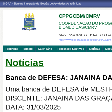
SIGAA - Sistema Integrado de Gestão de Atividades Acadêmicas
CPPGCBM/CMRV
COORDENACAO DO PROGR
BIOMEDICAS/CMRV
UNIVERSIDADE FEDERAL DO PIA
http://www.posgraduacao.ufpi.br//PPGCBM
Programa
Ensino
Calendário
Processos Seletivos
Notícias
Doc
Notícias
Banca de DEFESA: JANAINA D
Uma banca de DEFESA de MESTRAD
DISCENTE: JANAINA DAS GRAÇ
DATA: 31/03/2025