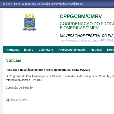
SIGAA - Sistema Integrado de Gestão de Atividades Acadêmicas
CPPGCBM/CMRV
COORDENACAO DO PROGR
BIOMEDICAS/CMRV
UNIVERSIDADE FEDERAL DO PIA
http://www.posgraduacao.ufpi.br//PPGCBM
Programa
Ensino
Calendário
Processos Seletivos
Notícias
Doc
Notícias
Resultado da análise de pré-projeto de pesquisa, edital 02/2014
O Programa de Pós-Graduação em Ciências Biomédicas, do Campus de Parnaíba, da Uni
referente ao edital nº 02/2014.
Comissão de Seleção
Baixar Arquivo